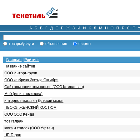
А
Б
В
Г
Д
Е
Ё
Ж
З
И
Й
К
Л
М
Н
О
П
Р
С
Т
товары/услуги
объявления
фирмы
Главная
|
Рейтинг
Название сайтов
ООО Инторг-групп
ООО Фабрика Звезда Октября
Сайт компании компаньон (ООО Компаньон)
Моё (ип ип полякова)
интернет-магазин Детский сезон
ПБОЮЛ ЖЕНСКИЙ КОСТЮМ
ООО ООО Кенди
тов галран
кожа и спилок (ООО Укртан)
ЧП Таран