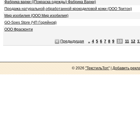
Фабрика варки ((Покраска одежды) Фабрика Варки)
Продажа натуральной,обработанной крокодиловой кожи (ООО Тритон)
Мир изобилия (ООО Мир изобилия)
GO-Soes Store (ЧП Горяйнов)
ООО Фрасконти
Предыдущая
..
4
5
6
7
8
9
10
11
12
1
© 2026
"ТекстильТоп"
|
Добавить рекл