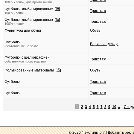
Трикотаж
100% хлопок, для промо-акций
Футболки комбинированные
Трикотаж
100% хлопок
Футболки комбинированные
Трикотаж
100% хлопок
Фурнитура для обуви
Обувь
Футболки
Верхняя одежда
изготовление на заказ
Футболки с шелкографией
Трикотаж
собственное производство
Фольгированные материалы
Обувь
Футболки
Трикотаж
Футболки
Трикотаж
1
2
3
4
5
6
7
8
9
10
..
След
© 2026
"ТекстильТоп"
|
Добавить рекл