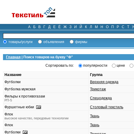
А
Б
В
Г
Д
Е
Ё
Ж
З
И
Й
К
Л
М
Н
О
П
Р
С
Т
товары/услуги
объявления
фирмы
Главная
| Поиск товаров на букву "
Ф
"
Сортировать по:
популярности
цене
Название
Группа
Футболки
Верхняя одежда
Футболка мужская
Трикотаж
Фильры к противогазам
Спецодежда
РП-5
Фуршетные юбки
Столовый текстиль
Флок
Ткань
высокое качество, передовые технологии
Флок
Ткань
Футболки