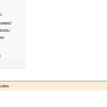
с
)
лимарк"
)
кстиль
)
ко
)
)
 связь