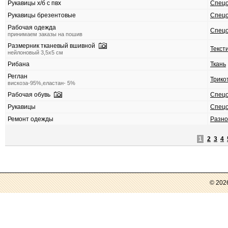
Рукавицы х/б с пвх
Спец
Рукавицы брезентовые
Спец
Рабочая одежда
Спец
принимаем заказы на пошив
Размерник тканевый вшивной
Текст
нейлоновый 3,5х5 см
Рибана
Ткань
Реглан
Трико
вискоза-95%,еластан- 5%
Рабочая обувь
Спец
Рукавицы
Спец
Ремонт одежды
Разно
1
2
3
4
© 202