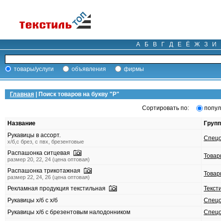
А
Б
В
Г
Д
Е
Ё
Ж
З
И
товары/услуги
объявления
фирмы
Главная
| Поиск товаров на букву "
Р
"
Сортировать по:
попул
Название
Групп
Рукавицы в ассорт.
Спец
х/б,с брез, с пвх, брезентовые
Распашонка ситцевая
Товар
размер 20, 22, 24 (цена оптовая)
Распашонка трикотажная
Товар
размер 22, 24, 26 (цена оптовая)
Рекламная продукция текстильная
Текст
Рукавицы х/б с х/б
Спец
Рукавицы х/б с брезентовым налодонником
Спец