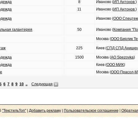
одежда
8
Иваново (
ИП Антонов
)
одежда
11
Иваново (
ИП Антонов
)
одежда
Иваново (
ООО Спецтек
ильная галантерея
50
Иваново (
Компания "По
Москва (
OOO Бирлик Те
таж
225
Киев (
СПД СПД Анищен
одежда
1500
Москва (
АО Spezovka
)
одежда
Киев (
ООО МИК
)
е
Москва (
ООО Прасол-М
5
6
7
8
9
10
..
Следующая
6
"ТекстильТоп"
|
Добавить рекламу
|
Пользовательское соглашение
|
Обратная