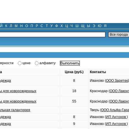
Й
К
Л
М
Н
О
П
Р
С
Т
У
Ф
Х
Ц
Ч
Ш
Щ
Ы
Э
Ю
Я
ярности
цене
алфавиту
а
Цена (руб.)
Контакты
одежда
8
Иваново (
ООО Заритек
)
ы для новорожденных
18
Краснодар (
ООО Лакон
ы для новорожденных
55
Краснодар (
ООО Лакон
ильная галантерея
Тверь (
ООО Альфа-Гар
одежда
8
Иваново (
ИП Антонов
)
одежда
9
Иваново (
ИП Антонов
)