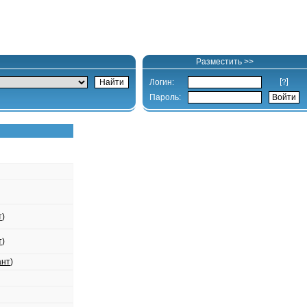
Разместить >>
Логин:
Пароль:
т
)
т
)
ант
)