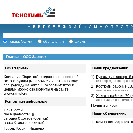
А
Б
В
Г
Д
Е
Ё
Ж
З
И
Й
К
Л
М
Н
О
П
Р
С
Т
товары/услуги
объявления
фирмы
Главная
|
ООО Заритек
ООО Заритек
Наши предложения:
Компания "Заритек" продаст на постоянной
1)
Рукавицы в ассорт. 8 
основе рукавицы рабочие и изготовит любую
х/б,с брез, с пвх, брезе
спецодежду на заказ. С ассортиментом и
2)
Костюмы рабочие 130
ценами можно ознакомиться на сайте
диагональ, смесовая
www.zaritek.ru
3)
Халаты рабочие 70 р
диагональ, бязь, смесо
Контактная информация
Полный список
Сайт:
есть!
Наши объявления:
посещаемость:
сегодня 0 хостов (0 хитов)
1)
Компания "Заритек" 
вчера 0 хостов (0 хитов)
Город: Россия, Иваново