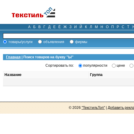
А
Б
В
Г
Д
Е
Ё
Ж
З
И
Й
К
Л
М
Н
О
П
Р
С
Т
товары/услуги
объявления
фирмы
Главная
| Поиск товаров на букву "
Ы
"
Сортировать по:
популярности
цене
Название
Группа
© 2026
"ТекстильТоп"
|
Добавить рекл