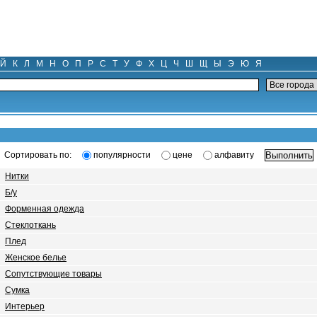
Й
К
Л
М
Н
О
П
Р
С
Т
У
Ф
Х
Ц
Ч
Ш
Щ
Ы
Э
Ю
Я
Сортировать по:
популярности
цене
алфавиту
Нитки
Б/у
Форменная одежда
Стеклоткань
Плед
Женское белье
Сопутствующие товары
Сумка
Интерьер