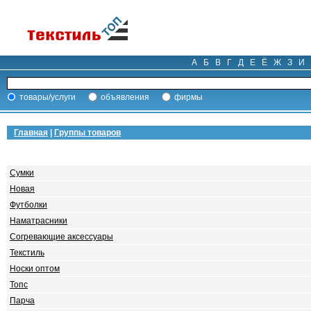
А
Б
В
Г
Д
Е
Ё
Ж
З
И
товары/услуги
объявления
фирмы
Главная
|
Группы товаров
Сумки
Новая
Футболки
Наматрасники
Согревающие аксессуары
Текстиль
Носки оптом
Топс
Парча