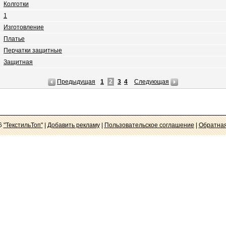
Колготки
1
Изготовление
Платье
Перчатки защитные
Защитная
Предыдущая
1
2
3
4
Следующая
6
"ТекстильТоп"
|
Добавить рекламу
|
Пользовательское соглашение
|
Обратная