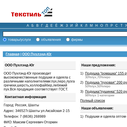
А
Б
В
Г
Д
Е
Ё
Ж
З
И
Й
К
Л
М
Н
О
П
Р
С
Т
товары/услуги
объявления
фирмы
Главная
|
ООО Пухлэнд-Юг
ООО Пухлэнд-Юг
Наши предложения:
ООО Пухлэнд-Юг производит
1)
Подушка "ромашка" 155 р
высококачественные подушки и одеяла с
30%пух,70%перо
различными наполнителями:пух,перо,лузга
2)
Подушка "пуховая" 200 ру
гречихи,шерсть,холлофайбер,лебяжий
50%пух,50%перо
пух.Вся продукция соответствует ГОСТ.
3)
Подушка"пушинка" 520 ру
98%пух 1-категории
Контактная информация
Полный список
Город: Россия, Шахты
Наши объявления:
Адрес: 346527г.Шахты ул.Аксайская 2-15
Телефон: 7 (8636) 268989
1)
Подушки и одеяла оптом 
ФИО: Максим Сергеевич Оторкин