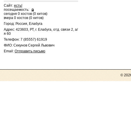
Сайт:
есть!
посещаемость:
сегодня 0 хостов (0 хитов)
вчера 0 хостов (0 хитов)
Город: Россия, Елабуга
Адрес: 423603, РТ, г. Елабуга, отд. связи 2, а/
я 60
Телефон: 7 (85557) 61919
ФИО: Секунов Сергей Львович
Email:
Отправить письмо
© 202