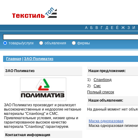
А
Б
В
Г
Д
Е
Ё
Ж
З
И
товары/услуги
объявления
фирмы
Главная
|
ЗАО Полиматиз
ЗАО Полиматиз
Наши предложения:
1)
Спанбонд
2)
Смс
Полный список
Наши объявления:
ЗАО Полиматиз производит и реализует
высококачественные и недорогие нетканые
На данный момент нет объя
материалы "Спанбонд" и СМС.
Привлекательные условия, низкие цены и
Маска одноразовая
гарантированное высокое качество
Маска одноразовая гигиенич
материала "Спанбонд" гарантируем.
Контактная информация