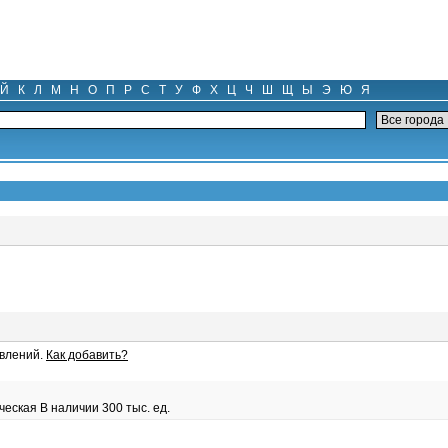
Й
К
Л
М
Н
О
П
Р
С
Т
У
Ф
Х
Ц
Ч
Ш
Щ
Ы
Э
Ю
Я
влений.
Как добавить?
еская В наличии 300 тыс. ед.