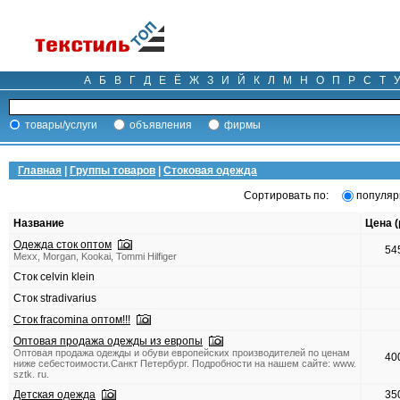
А
Б
В
Г
Д
Е
Ё
Ж
З
И
Й
К
Л
М
Н
О
П
Р
С
Т
товары/услуги
объявления
фирмы
Главная
|
Группы товаров
|
Стоковая одежда
Сортировать по:
популяр
Название
Цена (
Одежда сток оптом
54
Mexx, Morgan, Kookai, Tommi Hilfiger
Сток сelvin klein
Сток stradivarius
Сток fracomina оптом!!!
Оптовая продажа одежды из европы
Оптовая продажа одежды и обуви европейских производителей по ценам
40
ниже себестоимости.Санкт Петербург. Подробности на нашем сайте: www.
sztk. ru.
Детская одежда
35