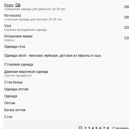
Psssy
26
гламурная одежда для девушек 18-28 лет
No-excess
26
стильная одежда для мужчин 18-28 лет
Vsct
32
клубная молодёжная одежда
Испанские марки
12
платья
Одежда сток
Одежда stock - женская, мужская, детская из европы и сша
Стоковая одежда
Дамская марочная одежда
Срочно продаётся
Сток белье
Одежда оптом
Одежда
Оптом
Белье оптом
Сток
1
2
3
4
5
6
7
8
Следующ