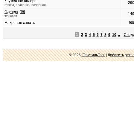
Кружевное болеро
29
готика, классика, вечернее
Одежда
14
женская
Махровые халаты
90
1
2
3
4
5
6
7
8
9
10
..
След
© 2026
"ТекстильТоп"
|
Добавить рекл