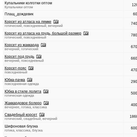
Купальники колготки оптом
12
Купальники оптом
Плащ_дождевик
6
Корсет из атласа на лямке
74
готический, повседневный, вечерний
Корсет из атласа на грудь, большой размер
78
готический, повседневный
Корсет из жаккарда
67
вечерний, готический
Корсет под грудь
66
вечерний, повседневный
Корсет-пояс
47
повседневный
Юбка-пачка
29
повседневная одежда
Юбка в стиле лолита
50
готическая одежда
Жаккардовое болеро
40
вечернее, готика, классика
Свадебный корсет
186
готический, свадебный, вечерний
Шифоновая блузка
60
готика, классика, блузка