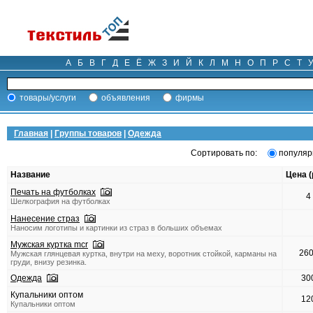
А
Б
В
Г
Д
Е
Ё
Ж
З
И
Й
К
Л
М
Н
О
П
Р
С
Т
товары/услуги
объявления
фирмы
Главная
|
Группы товаров
|
Одежда
Сортировать по:
популяр
Название
Цена (
Печать на футболках
4
Шелкография на футболках
Нанесение страз
Наносим логотипы и картинки из страз в больших объемах
Мужская куртка mcr
26
Мужская глянцевая куртка, внутри на меху, воротник стойкой, карманы на
груди, внизу резинка.
Одежда
30
Купальники оптом
12
Купальники оптом