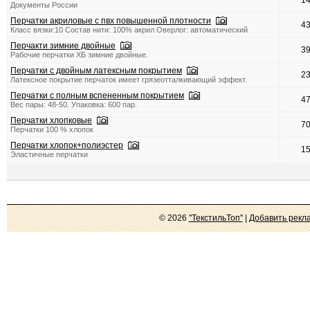
1
Документы России
Перчатки акриловые с пвх повышенной плотности
4
Класс вязки:10 Состав нити: 100% акрил Оверлог: автоматический
Перчакти зимние двойные
3
Рабочие перчатки ХБ зимние двойные.
Перчатки с двойным латексным покрытием
2
Латексное покрытие перчаток имеет грязеотталкивающий эффект.
Перчатки с полным вспененным покрытием
4
Вес пары: 48-50. Упаковка: 600 пар.
Перчатки хлопковые
7
Перчатки 100 % хлопок
Перчатки хлопок+полиэстер
1
Эластичные перчатки
© 2026
"ТекстильТоп"
|
Добавить рекл