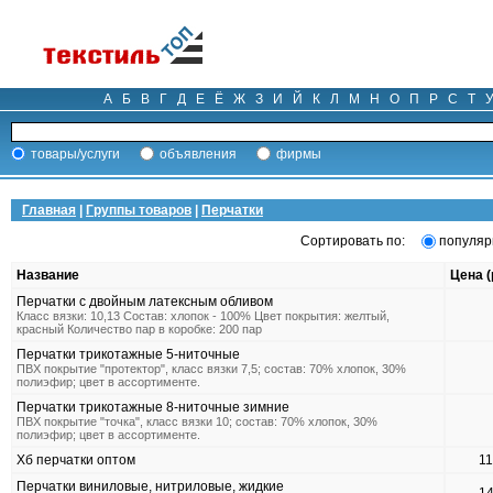
А
Б
В
Г
Д
Е
Ё
Ж
З
И
Й
К
Л
М
Н
О
П
Р
С
Т
товары/услуги
объявления
фирмы
Главная
|
Группы товаров
|
Перчатки
Сортировать по:
популяр
Название
Цена (
Перчатки с двойным латексным обливом
Класс вязки: 10,13 Состав: хлопок - 100% Цвет покрытия: желтый,
красный Количество пар в коробке: 200 пар
Перчатки трикотажные 5-ниточные
ПВХ покрытие "протектор", класс вязки 7,5; состав: 70% хлопок, 30%
полиэфир; цвет в ассортименте.
Перчатки трикотажные 8-ниточные зимние
ПВХ покрытие "точка", класс вязки 10; состав: 70% хлопок, 30%
полиэфир; цвет в ассортименте.
Хб перчатки оптом
1
Перчатки виниловые, нитриловые, жидкие